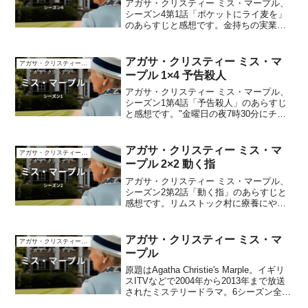
アガサ・クリスティー ミス・マープル、
シーズン4第1話「ポケットにライ麦を」
のあらすじと感想です。金持ちの実業家
がオフィスで毒殺され、上着のポケット
からライ麦が見つかる。その後、彼の若
き妻、彼の屋敷の小間使いと立て続けに
アガサ・クリスティー ミス・マ
アガサ・クリスティー ミス・マープル
殺されてしまう。あら...
ープル 1×4 予告殺人
アガサ・クリスティー ミス・マープル、
シーズン1第4話「予告殺人」のあらすじ
と感想です。"金曜日の夜7時30分にチッ
ピング・クレグホーンで殺人が起きる"と
いう広告が地方新聞に載ります。予定の
時間になり電気が消え、見知らぬ男が銃
アガサ・クリスティー ミス・マ
アガサ・クリスティー ミス・マープル
で撃たれ死亡し...
ープル 2×2 動く指
アガサ・クリスティー ミス・マープル、
シーズン2第2話「動く指」のあらすじと
感想です。リムストック村に療養にやっ
て来たバートン兄妹。この村では誹謗中
傷の手紙が送られていて、兄妹も巻き込
まれてしまいます。あらすじバイク事故
アガサ・クリスティー ミス・マ
アガサ・クリスティー ミス・マープル
で怪我をしたジェリー...
ープル
原題はAgatha Christie's Marple。イギリ
スITVなどで2004年から2013年まで放送
されたミステリードラマ。6シーズン全23
話。ストーリーアガサ・クリスティーの