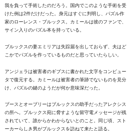
我を負って手術したのだろう。国内でこのような手術を受
けた例は2件だけだった。身元はすぐに判明し、パズル作
家のローレンス・ブルックス。カミールは彼のファンで、
サイン入りのパズル本を持っている。
ブルックスの妻エミリアは失踪届を出しておらず、夫はど
こかでパズルを作っているものだと思っていたらしい。
アンジェラは被害者のギブスに書かれた文字をコンピュー
タで復元する。カミールは被害者の筆跡でないものを見分
け、パズルの鍵のようだが何か意味深だった。
ブースとオーブリーはブルックスの助手だったアレクシス
の所へ。ブルックス宛に脅すような留守電メッセージが残
されていて、誰からかわからないとのこと。同じ頃、スト
ーカーらしき男がブルックスを訪ねて来たと語る。