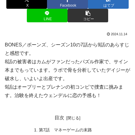
X
Facebook
はてブ
LINE
コピー
2024.11.14
BONES／ボーンズ、シーズン10の7話から9話のあらすじ
と感想です。
8話の被害者はカムがファンだったパズル作家で、サイン
本までもっています。ラボで骨を分析していたデイジーが
破水し、いよいよ出産です。
9話はオーブリーとブレナンの初コンビで捜査に挑みま
す。治験を終えたウェンデルに恋の予感も！
目次
第7話 マネーゲームの末路