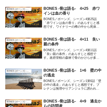
BONES -骨は語る- 4×25 赤ワ
BONES (ボーンズ) -骨は語る-
インは血の香り
BONES／ボーンズ、シーズン4第25話
「赤ワインは血の香り」のあらすじと感
想です。ワイナリーの樽の中から死体が
見つかり、被害者はワイン評論家。被害
者が記事にした評論が原因で、殺された
可能性がある。一方、ブレナンは人工授
BONES -骨は語る- 4×11 良い
BONES (ボーンズ) -骨は語る-
精で子供を作ろうと決...
親の条件
BONES／ボーンズ、シーズン4第11話
「良い親の条件」のあらすじと感想で
す。政府管轄の森林で骨のかけらが多数
見つかる。被害者は元軍人だったが記録
がない。捜査が進み、被害者は著名人の
子供が通う私立学校、ある富豪に関係し
BONES -骨は語る- 1×6 壁の中
BONES (ボーンズ) -骨は語る-
ていた。あらすじカミー...
の逃走
BONES／ボーンズ、シーズン1第6話「壁
の中の逃走」のあらすじと感想です。ブ
レナンは無理やりアンジェラに誘われて
クラブへ行くが、周りの客を怒らせるよ
うなことを言ってトラブルになり、絡ん
できた男に蹴りを入れ男は壁をぶち破っ
BONES -骨は語る- 4×9 過去か
BONES (ボーンズ) -骨は語る-
てしまいます。あら...
らの訪問者