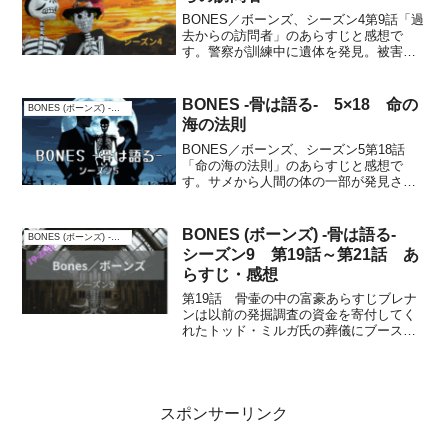
BONES／ボーンズ、シーズン4第9話「過
去からの訪問者」のあらすじと感想で
す。警察が訓練中に遺体を発見。被害者
は発明家の父親。被害者は発明家が子供
の頃、家を出て行って以来音信普通で、
最近再会したばかりだった。あらすじ州
BONES -骨は語る- 5×18 命の
BONES (ボーンズ) -骨は語る-
警察の訓練で催涙弾を...
海の法則
BONES／ボーンズ、シーズン5第18話
「命の海の法則」のあらすじと感想で
す。サメから人間の体の一部が発見され
る。海洋学者の依頼でブレナン達が分析
して、水族館が捜査の対象に。水槽内か
ら頭蓋骨等の骨が発見され、行方不明者
BONES (ボーンズ) -骨は語る-
BONES (ボーンズ) -骨は語る-
の中から被害者を特定す...
シーズン9 第19話～第21話 あ
らすじ・感想
第19話 骨壷の中の富豪あらすじブレナ
ンは以前の発掘調査の資金を寄付してく
れたトッド・ミルガ氏の葬儀にブースと
参列する。トッドは富豪で葬儀も彼の大
邸宅で行われる。ブレナンはトッドの母
ドリナにお悔やみを言いに行くが、金目
当てに息子に近づく女だ...
スポンサーリンク