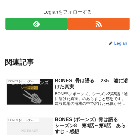
Legianをフォローする
Legian
関連記事
BONES -骨は語る- 2×5 嘘に溶
BONES (ボーンズ) -骨は語る-
けた真実
BONES／ボーンズ、シーズン2第5話「嘘
に溶けた真実」のあらすじと感想です。
建設現場の浴槽の中で溶けた死体が発見
されブースとブレナンは現場へ。浴槽の
中の薬品によって骨はどんどん溶ける一
方なので、浴槽ごと研究所に運ぶこと
BONES (ボーンズ) -骨は語る-
BONES (ボーンズ) -骨は語る-
に。あらすじ大腿骨の...
シーズン8 第4話～第6話 あら
すじ・感想