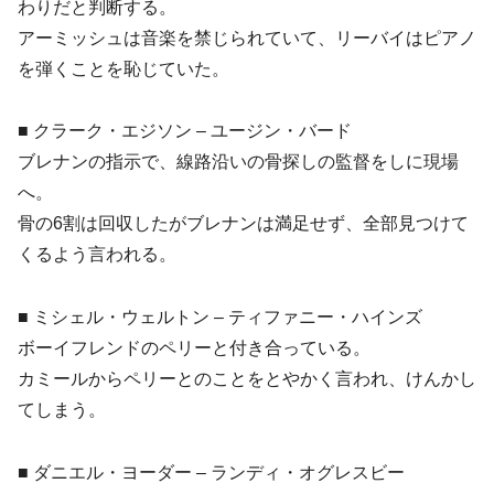
わりだと判断する。
アーミッシュは音楽を禁じられていて、リーバイはピアノ
を弾くことを恥じていた。
■ クラーク・エジソン – ユージン・バード
ブレナンの指示で、線路沿いの骨探しの監督をしに現場
へ。
骨の6割は回収したがブレナンは満足せず、全部見つけて
くるよう言われる。
■ ミシェル・ウェルトン – ティファニー・ハインズ
ボーイフレンドのペリーと付き合っている。
カミールからペリーとのことをとやかく言われ、けんかし
てしまう。
■ ダニエル・ヨーダー – ランディ・オグレスビー