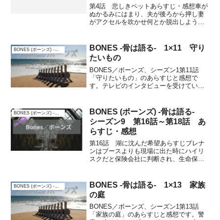
第4話 悲しきペットあらすじ・感想車が
ぬかるみにはまり、夫が後ろから押し妻
がアクセルを吹かせ何とか脱出しようと
している。夫は泥水を浴びて悲鳴を上げ
ると、シャツには人の顔が付いていた。
ブレナンとブースが現場にやって来て頭
BONES -骨は語る- 1×11 守り
BONES (ボーンズ) -骨は語る-
蓋骨の分析を始め、ホッ...
たいもの
BONES／ボーンズ、シーズン1第11話
「守りたいもの」のあらすじと感想で
す。テレビのインタビューを受けている
ブレナンのところへ、ブースがやって来
ます。焼け焦げた車の中に死体があり、
その息子が誘拐された事件に手を貸して
BONES (ボーンズ) -骨は語る-
BONES (ボーンズ) -骨は語る-
欲しいとすぐに現場へ。...
シーズン9 第16話～第18話 あ
らすじ・感想
第16話 湖に沈んだ希望あらすじブレナ
ンはブースよりも現場に出た時にハイリ
スクだと保険会社に判断され、生命保険
料が高額だと不満を感じている。バッグ
に入った腐乱死体が沼から見つかり、ブ
ース達は現場へ。バッグの中には遺体だ
BONES -骨は語る- 1×13 家族
BONES (ボーンズ) -骨は語る-
けでなく、ヤツメウナギ...
の庭
BONES／ボーンズ、シーズン1第13話
「家族の庭」のあらすじと感想です。警