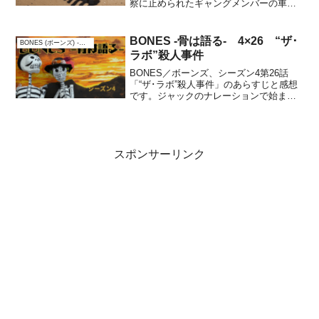
察に止められたギャングメンバーの車の
トランクから腐乱死体が発見され、ブー
スとブレナンは現場へ。あらすじ死体は
墓から掘り起こされたもので、逮捕され
BONES -骨は語る- 4×26 “ザ･
BONES (ボーンズ) -骨は語る-
た男の首にはギャング...
ラボ”殺人事件
BONES／ボーンズ、シーズン4第26話
「“ザ･ラボ”殺人事件」のあらすじと感想
です。ジャックのナレーションで始まる
「“ザ･ラボ”殺人事件」。お互いに深く愛
し合っている夫婦ブースとブレナンが経
営するナイトクラブ「ザ・ラボ」で殺さ
れた遺体が見...
スポンサーリンク