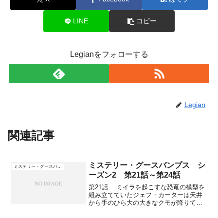
LINE
コピー
Legianをフォローする
Legian
関連記事
ミステリー・グースバンプス シ
ミステリー・グースバンプス
ーズン2 第21話～第24話
第21話 ミイラを起こすな恐竜の模型を
組み立てていたジェフ・カーターは天井
から手のひら大の大きなクモが降りてき
て、パニックになる。姉のキムと泊まり