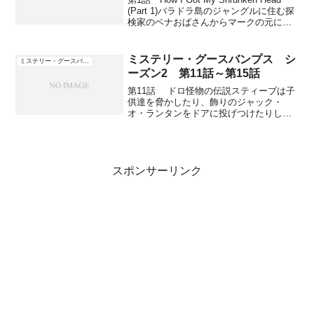
(Part 1)バラドラ島のジャングルに住む探
検家のベナおばさんからマークの元に小
包が送られてきた。マークは箱を開けよ
うとハサミを探していると物音が聞こ
え、振り返ると小包が開いて...
ミステリー・グースバンプス シ
ミステリー・グースバンプス
ーズン2 第11話～第15話
第11話 ドロ怪物の伝説スティーブは子
供達を脅かしたり、飾りのジャック・
オ・ランタンをドアに投げつけたりして
暴れまわって楽しんでいたが、徐々に体
力が落ちてきて立っていることさえ辛く
なってくる。スティーブは年老いた男の
マスクを着けてしまった...
スポンサーリンク