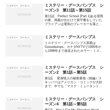
に来ている彼女の友達ショーナのいたず
らで、ジェフの慌てぶりを見て大笑いを
ミステリー・グースバンプス シ
ミステリー・グースバンプス
している。エジプトに...
ーズン3 第11話～第15話
第11話 Perfect School (Part 1)ある雷雨
の夜、両親が出かけて留守番をしていた
ブライアンは電気のブレーカーを落とし
泥棒の格好をして、弟のライリーを怖が
らせるいたずらをしてるところに両親が
帰ってくる。両親はみんな良い子に...
ミステリー・グースバンプス
ミステリー・グースバンプス
ミステリー・グースバンプス原題は
Goosebumps。カナダNYTVで1995年か
ら1998年まで放送されたホラー・ミステ
リードラマ。全4シーズン74話。ストーリ
ーR.L.スタインの子供向けホラー小説
「グースバンプス」シリーズをドラマ化
した...
ミステリー・グースバンプス シ
ミステリー・グースバンプス
ーズン2 第1話～第5話
第1話 変身怪人の秘密基地（前編）ス
キッパーはアメリカン・コミックが大好
きで、中でも「マスク・ミュータント」
に夢中になっている。このコミックは何
にでも姿を変えることが出来る変身怪人
マスク･ミュータントが、スーパーヒーロ
ミステリー・グースバンプス シ
ミステリー・グースバンプス
ーのギャロッピング・...
ーズン4 第1話～第5話
第1話 How I Got My Shrunken Head