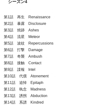
シーズン4
第1話 再生 Renaissance
第2話 暴露 Disclosure
第3話 焼跡 Ashes
第4話 流星 Meteor
第5話 波紋 Repercussions
第6話 打撃 Damage
第7話 奇襲 Ambush
第8話 接触 Contact
第9話 諜報 Intel
第10話 代償 Atonement
第11話 追悼 Epitaph
第12話 執念 Madness
第13話 誘拐 Abduction
第14話 系譜 Kindred