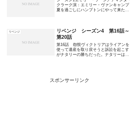
クラーク演：エミリー・ヴァンキャンプ
夏を過ごしにハンプトンにやって来た女
性。子供の頃に父に無実の罪を着せた
人々に復讐しようとしている。ヴィクト
リア・グレイソン演： マデリーン・スト
ウコンラッド・グレイソ...
リベンジ シーズン4 第16話～
リベンジ
第20話
第16話 怨恨ヴィクトリアはライアンを
使って遺産を取り戻そうと訴訟を起こす
がナタリーの勝ちだった。ナタリーはデ
ヴィッドに近づき古いヨットをプレゼン
トして急接近する。ヴィクトリアはデヴ
ィッドにナタリーは怪しいと警告し、デ
ヴィッドはナタリーのバ...
スポンサーリンク