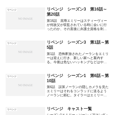
ミリーはノーランの隠しカメラを取り戻
すためにタイラーの部屋を探していると
リベンジ シーズン3 第16話～
リベンジ
精神安定剤を見つける...
第20話
第16話 屈辱エミリーはスティーヴィー
が何故父が収監されている時に会いに行
ったのか、その直後に弁護士資格を剥奪
されたのか、その謎を探るためにスティ
ーヴィーに会うことに。前の弁護士事務
所にデヴィッドの事件で疑わしい証拠を
リベンジ シーズン3 第1話～第
リベンジ
見つけたとのことだった...
5話
第1話 恐怖釈放されたノーランをエミリ
ーは迎えに行き、新しい家へと案内す
る。今後は危ないハッキングなどはやら
ないとノーランは宣言する。ハンプトン
に戻ったエミリーにアシュリーは接近し
てきて、グレイソンからエミリーに乗り
リベンジ シーズン1 第6話～第
リベンジ
換え、今度のメモリアルデ...
10話
第6話 誤算ノーランの隠しカメラを見た
エミリーはそれをコンラッドに送るよう
ノーランに頼む。タイラーはエミリーと
ダニエルの仲を邪魔しようとアシュリー
にダブルデートを持ちかけ、食事の席で
エミリーはタイラーの話の矛盾点を指摘
リベンジ キャスト一覧
リベンジ
する。映像を見たコンラ...
シーズン1エミリー・ソーン／アマンダ・