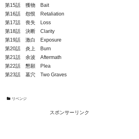
第15話 獲物 Bait
第16話 怨恨 Retaliation
第17話 喪失 Loss
第18話 決断 Clarity
第19話 激白 Exposure
第20話 炎上 Burn
第21話 余波 Aftermath
第22話 懇願 Plea
第23話 墓穴 Two Graves
リベンジ
スポンサーリンク