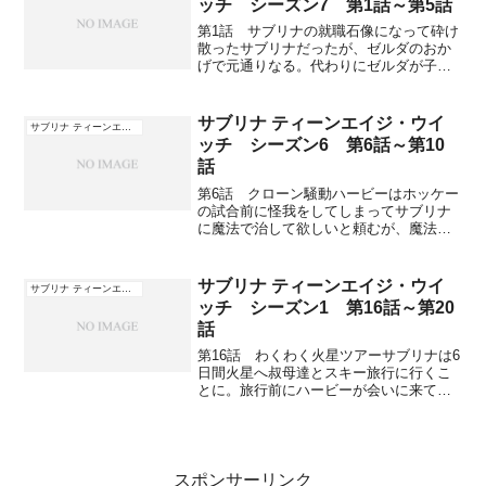
ッチ シーズン7 第1話～第5話
第1話 サブリナの就職石像になって砕け
散ったサブリナだったが、ゼルダのおか
げで元通りなる。代わりにゼルダが子供
になって魔界で違う人生を歩むことにな
り、叔母達が住んでいた家でサブリナは
モーガンとロキシーの三人で住むこと
サブリナ ティーンエイジ・ウイ
サブリナ ティーンエイジ・ウイッチ
に。モーガンは「スコーチ...
ッチ シーズン6 第6話～第10
話
第6話 クローン騒動ハービーはホッケー
の試合前に怪我をしてしまってサブリナ
に魔法で治して欲しいと頼むが、魔法は
使えないと断る。試合当日、活躍できな
いハービーに観客から野次が飛び、ベン
チに下げられてしまう。見かねたサブリ
サブリナ ティーンエイジ・ウイ
サブリナ ティーンエイジ・ウイッチ
ナはマーキュリーの元へ...
ッチ シーズン1 第16話～第20
話
第16話 わくわく火星ツアーサブリナは6
日間火星へ叔母達とスキー旅行に行くこ
とに。旅行前にハービーが会いに来てく
れて手袋をなくさないようにとネックス
トラップをプレゼントしてくれる。サブ
リナは向こうに着いたら夜電話すると約
束して火星へ。ハービ...
スポンサーリンク