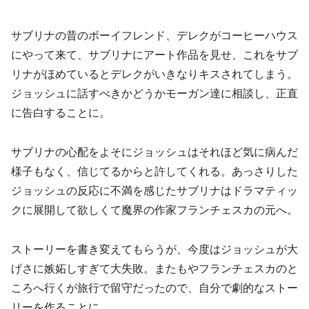
サブリナの昔のボーイフレンド、デレクがコーヒーハウス
にやって来て、サブリナにアート作品を見せ、これをサブ
リナがほめているとデレクがいきなりキスされてしまう。
ジョッシュに話すべきかどうかモーガン達に相談し、正直
に告白することに。
サブリナの心配をよそにジョッシュはそれほど気に病んだ
様子もなく、信じてるからと許してくれる。あっさりした
ジョッシュの反応に不満を感じたサブリナはドラマティッ
クに展開して欲しくて魔界の作家フランチェスカの元へ。
ストーリーを書き変えてもらうが、今度はジョッシュが大
げさに嫉妬しすぎて大失敗。またもやフランチェスカのと
ころへ行くが旅行で留守だったので、自分で劇的なストー
リーを作ることに。