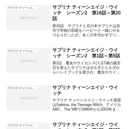
サブリナ ティーンエイジ・ウイ
サブリナ ティーンエイジ・ウイッチ
ッチ シーズン2 第16話～第20
話
第16話 サブリナと豆の木サブリナは自
宅で学校の宿題をハービーと一緒にやる
つもりだったが、全くの手付かずでつい
二人で楽しい遊びに興じてしまう。魔法
のジャンピング・ビーンズを作っていた
のだが、レシピとは違った作り方をして
サブリナ ティーンエイジ・ウイ
サブリナ ティーンエイジ・ウイッチ
しまったためビーンズは...
ッチ シーズン2 第1話～第5話
第1話 魔女のライセンス(１)17歳の誕生
日を迎えたサブリナはゼルダとヒルダか
らハンドブックを渡され、魔女のライセ
ンスを取るために勉強するよう言われ
る。学校の勉強や新聞部の活動で大忙し
のサブリナはそれどころではなく、ハン
サブリナ ティーンエイジ・ウイ
サブリナ ティーンエイジ・ウイッチ
ドブックを家に置いた...
ッチ
サブリナ ティーンエイジ・ウイッチ原題
はSabrina, the Teenage Witch。アメリカ
ABC、The WBで1996年から2003年まで
放送されたコメディドラマ。7シーズン全
163話＋TVムービー3話。ストーリーごく
普通の高...
サブリナ ティーンエイジ・ウイ
サブリナ ティーンエイジ・ウイッチ