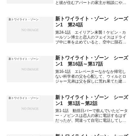
と彼が住むアパートの家主が相談にやっ
て来る。エドガーはガラクタを集めては
部屋に持ち込み、奇妙な行動ばかり取る
とのこと。シンクレアはエドガーの件を
新トワイライト・ゾーン シーズ
新トワイライト・ゾーン
引き受け、彼の部屋を訪...
ン1 第24話
第24-1話 エイリアン来襲！ケビン・カ
ールソン博士と恋人のフェイスはドライ
ブ中に車を止めていると、空中に隕石の
ようなものが流れ、丘の方に落ちるのを
見る。落ちた方向へと行って岩の間から
様子をうかがうと、隕石ではなくUFOだ
新トワイライト・ゾーン シーズ
新トワイライト・ゾーン
った。昇降口が下り...
ン1 第16話～第17話
第16-1話 エレベーターなかなか帰宅し
ない科学者の父を心配して、ウィルとロ
ジャー兄弟は父を探しに荒れ果てた建物
跡地へとやって来る。マッド・サイエン
ティストの父は年に2回、しかも夜、何か
をチェックしに来ていたらしい。父は世
新トワイライト・ゾーン シーズ
新トワイライト・ゾーン
界の食料危機に備え...
ン1 第1話～第2話
第1-1話 動揺日バーで飲んでいたピータ
ー・ノビンスは恋人の家に電話するはず
だったが、間違って自宅に電話してしま
う。一人暮らしのピーターは誰も出ない
はずだと思っていたが、電話からは男性
の声が聞こえてくる。電話の主はピータ