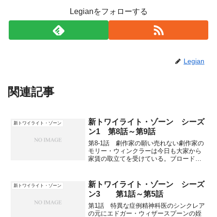
Legianをフォローする
Legian
関連記事
新トワイライト・ゾーン シーズ
新トワイライト・ゾーン
ン1 第8話～第9話
第8-1話 劇作家の願い売れない劇作家の
モリー・ウィンクラーは今日も大家から
家賃の取立てを受けている。ブロードウ
ェイでも通用するような傑作を書こうと
友達のハリーと脚本を書いていると、イ
ギリス貴族の殺人シーンについてもめて
新トワイライト・ゾーン シーズ
新トワイライト・ゾーン
しまう。ハリーが乗っ...
ン3 第1話～第5話
第1話 特異な症例精神科医のシンクレア
の元にエドガー・ウィザースプーンの姪