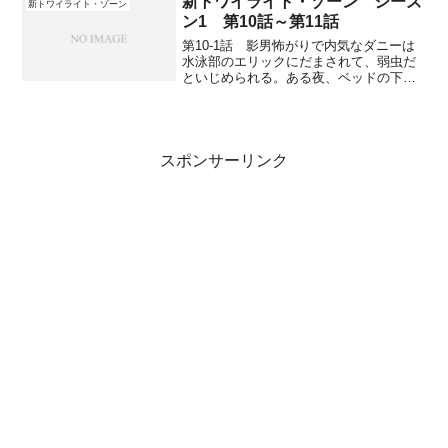
新トワイライト・ゾーン シーズ
新トワイライト・ゾーン
ー・ノビンスだと語り...
ン1 第10話～第11話
第10-1話 影男怖がりで内気なダニーは
水泳部のエリックにだまされて、弱虫だ
といじめられる。ある夜、ベッドの下か
ら真っ黒な影男が現れ、窓から出て行く
のを見る。翌日、学校では黒ずくめで背
の高い男に町の人が襲われたという噂で
持ちきりに。毎晩、ダ...
スポンサーリンク