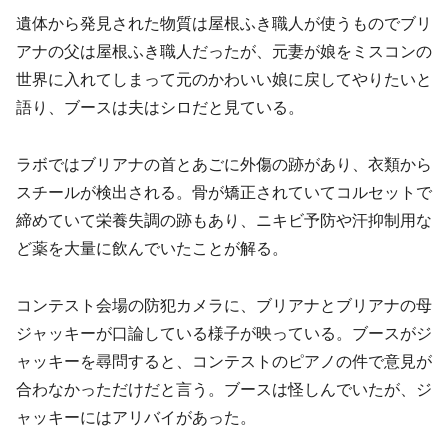
遺体から発見された物質は屋根ふき職人が使うものでブリ
アナの父は屋根ふき職人だったが、元妻が娘をミスコンの
世界に入れてしまって元のかわいい娘に戻してやりたいと
語り、ブースは夫はシロだと見ている。
ラボではブリアナの首とあごに外傷の跡があり、衣類から
スチールが検出される。骨が矯正されていてコルセットで
締めていて栄養失調の跡もあり、ニキビ予防や汗抑制用な
ど薬を大量に飲んでいたことが解る。
コンテスト会場の防犯カメラに、ブリアナとブリアナの母
ジャッキーが口論している様子が映っている。ブースがジ
ャッキーを尋問すると、コンテストのピアノの件で意見が
合わなかっただけだと言う。ブースは怪しんでいたが、ジ
ャッキーにはアリバイがあった。