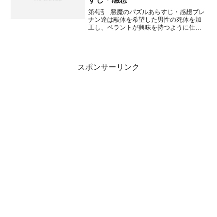
第4話 悪魔のパズルあらすじ・感想ブレ
ナン達は献体を希望した男性の死体を加
工し、ペラントが興味を持つように仕上
げておびき出すことに。これはスイーツ
のアイデアで、休職中のスイーツも一時
的に復帰して手伝う。血まみれの骨を運
ぶのはフリンで、ブレナ...
スポンサーリンク