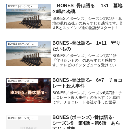
でも探し出すファインダー、友達のウォ
BONES -骨は語る- 1×1 墓地
BONES (ボーンズ) -骨は語る-
ルターに協力を頼...
の眠れぬ魂
BONES／ボーンズ、シーズン1第1話「墓
地の眠れぬ魂」のあらすじと感想です。B
＆Bとスクインツ達の物語がスタート！グ
ァテマラでの大量虐殺事件の調査から2ヶ
月ぶりに帰国した法人類学者のテンペラ
ンス・ブレナン博士が、同僚のアンジェ
BONES -骨は語る- 1×11 守り
BONES (ボーンズ) -骨は語る-
ラにワシント...
たいもの
BONES／ボーンズ、シーズン1第11話
「守りたいもの」のあらすじと感想で
す。テレビのインタビューを受けている
ブレナンのところへ、ブースがやって来
ます。焼け焦げた車の中に死体があり、
その息子が誘拐された事件に手を貸して
BONES -骨は語る- 6×7 チョコ
BONES (ボーンズ) -骨は語る-
欲しいとすぐに現場へ。...
レート殺人事件
BONES／ボーンズ、シーズン6第7話「チ
ョコレート殺人事件」のあらすじと感想
です。チョコレート会社が作った世界一
大きなチョコレートの中から、遺体が発
見される。被害者の姉の証言では、被害
者の経歴は嘘だらけだった。一方、カミ
BONES (ボーンズ) -骨は語る-
BONES (ボーンズ) -骨は語る-
ールは娘の大学進学...
シーズン9 第4話～第6話 あら
すじ・感想