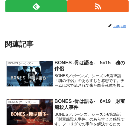
Legian
関連記事
BONES -骨は語る- 5×15 魂の
BONES (ボーンズ) -骨は語る-
伴侶
BONES／ボーンズ、シーズン5第15話
「魂の伴侶」のあらすじと感想です。チ
ームは水で流されて来た白骨死体を捜査
する。スイーツは地下鉄で隣に座ってい
た希望にあふれる青年が自分の腕の中で
亡くなり、ストレス障害を抱えてしま
BONES -骨は語る- 6×19 財宝
BONES (ボーンズ) -骨は語る-
う。あらすじワシントン...
船殺人事件
BONES／ボーンズ、シーズン6第19話
「財宝船殺人事件」のあらすじと感想で
す。フロリダでの事件を解決するため、
B&Bは現地へ。被害者は18世紀の海図の
かけらを持っていたらしく、ブースは何