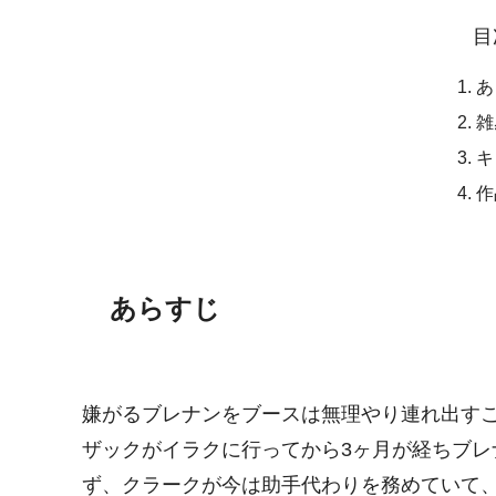
目
あ
雑
キ
作
あらすじ
嫌がるブレナンをブースは無理やり連れ出す
ザックがイラクに行ってから3ヶ月が経ちブ
ず、クラークが今は助手代わりを務めていて