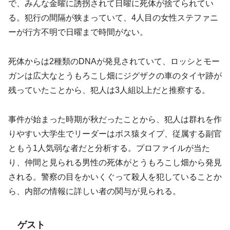
で、みんな金曜に誘拐されて日曜に死体が捨てられてい
る。犯行の間隔が狭まっていて、4人目の女性ステファニ
ーが行方不明で日曜まで時間がない。
死体からは2種類のDNAが発見されていて、ロッシとモー
ガンは広大なとうもろこし畑にジグザクの車のタイヤ跡が
残っていたことから、犯人は3人組以上だと推察する。
事件が始まった時期が秋だったことから、犯人は群れを作
りやすい大学生でリーダーはボス猿タイプ、従属する副官
ともう1人気弱な者だと分析する。プロファイルが当た
り、仲間と見られる男性の死体がとうもろこし畑から発見
される。警察の目をかいくぐって殺人を犯していることか
ら、内部の情報に詳しい者の関与が見られる。
ゲスト