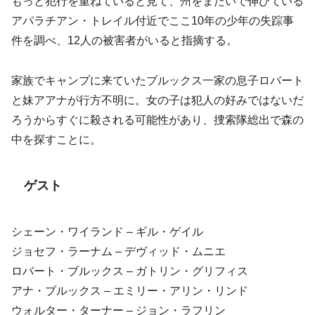
もっと犯行を重ねていると見て、州をまたいで伸びている
アパラチアン・トレイル付近でここ10年の少年の失踪事
件を調べ、12人の被害者がいると指摘する。
家族でキャンプに来ていたブルックス一家の息子ロバート
と妹アアナが行方不明に。女の子は犯人の好みではないだ
ろうからすぐに殺される可能性があり、捜索隊総出で森の
中を探すことに。
ゲスト
シェーン・ワイランド – ギル・ゲイル
ジョセフ・ラーナム – デヴィッド・ムニエ
ロバート・ブルックス – ガトリン・グリフィス
アナ・ブルックス – エミリー・アリン・リンド
ウォルター・ターナー – ジョン・ラフリン