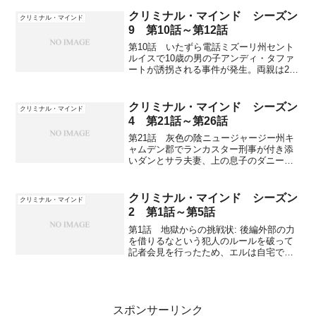
拐されて以来、サラは子供の誘拐事件が
あるとJJのところにやって来ては24時間
クリミナル・マインド シーズン
クリミナル・マインド
経つといなく...
9 第10話～第12話
第10話 いたずら電話ミズーリ州セント
ルイスで10歳の男の子アンディ・タファ
ートが誘拐される事件が発生。両親は2週
間前から「やっつけてやる」という子供
の声のいたずら電話を受けていて、誘拐
に気付いた朝にはドアに大量の豚の血が
クリミナル・マインド シーズン
クリミナル・マインド
塗られていた。両親...
4 第21話～第26話
第21話 灰色の陰ニュージャージー州キ
ャムデン郡でランカスター刑事が付き添
いダンとサラ夫妻、上の息子のダニーが
記者会見を行っていた。自宅から彼らの
息子カイルがさらわれBAUは現地へと急
いでいた。過去に近隣で2件の児童誘拐殺
クリミナル・マインド シーズン
クリミナル・マインド
害事件が起こってい...
2 第1話～第5話
第1話 地獄からの挑戦状: 後編外部の力
を借りるなという犯人のルールを破って
記者会見を行ったため、エルは自宅で銃
で撃たれて生死の境をさまよっている。
しかし、記者会見の成果がありホッチナ
ーの自宅へパズルを荷物を届けた配達人
が名乗り出てきて、金...
スポンサーリンク