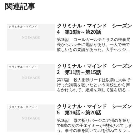
関連記事
クリミナル・マインド シーズン
クリミナル・マインド
4 第16話～第20話
第16話 コールガールテキサスの検事局
長からホッチに電話があり、一人で来て
欲しいとの要請があった。大手ヘッジフ
ァンドのマネージャーが毒殺され、犯人
は高級コールガールらしく第二の殺人だ
ということを話し、くれぐれも財界の大
クリミナル・マインド シーズン
クリミナル・マインド
物が絡んでいることは公...
2 第11話～第15話
第11話 殺人衝動リードは以前に大学で
行った講義を聴いたという高校生から声
をかけられて、娼婦を刺して髪を切ると
いう殺人について質問されるが、高校生
はそのまま姿を消してしまう。だたなら
ぬものを感じたリードはBAUに到着早々
クリミナル・マインド シーズン
クリミナル・マインド
娼婦の連続殺人事件が...
5 第16話～第20話
第16話 母の祈りバージニア州の冬祭り
で8歳の女の子エイミーが誘拐されてしま
う。事件の事を聞いてJJを訪ねてサラが
やって来る。8年前に子供チャーリーを誘