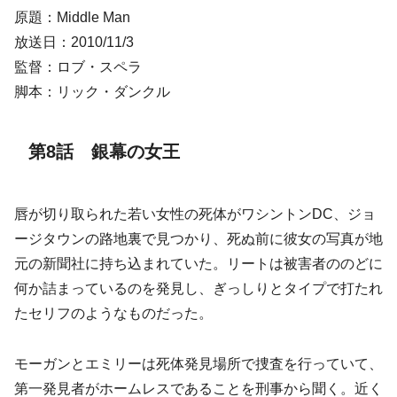
原題：Middle Man
放送日：2010/11/3
監督：ロブ・スペラ
脚本：リック・ダンクル
第8話 銀幕の女王
唇が切り取られた若い女性の死体がワシントンDC、ジョ
ージタウンの路地裏で見つかり、死ぬ前に彼女の写真が地
元の新聞社に持ち込まれていた。リートは被害者ののどに
何か詰まっているのを発見し、ぎっしりとタイプで打たれ
たセリフのようなものだった。
モーガンとエミリーは死体発見場所で捜査を行っていて、
第一発見者がホームレスであることを刑事から聞く。近く