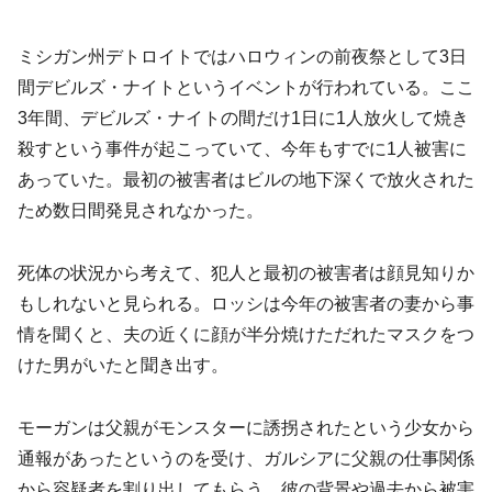
ミシガン州デトロイトではハロウィンの前夜祭として3日
間デビルズ・ナイトというイベントが行われている。ここ
3年間、デビルズ・ナイトの間だけ1日に1人放火して焼き
殺すという事件が起こっていて、今年もすでに1人被害に
あっていた。最初の被害者はビルの地下深くで放火された
ため数日間発見されなかった。
死体の状況から考えて、犯人と最初の被害者は顔見知りか
もしれないと見られる。ロッシは今年の被害者の妻から事
情を聞くと、夫の近くに顔が半分焼けただれたマスクをつ
けた男がいたと聞き出す。
モーガンは父親がモンスターに誘拐されたという少女から
通報があったというのを受け、ガルシアに父親の仕事関係
から容疑者を割り出してもらう。彼の背景や過去から被害