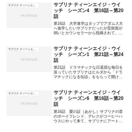
れてパソコンに閉じ込められてしまっ
サブリナ ティーンエイジ・ウイ
サブリナ ティーンエイジ・ウイッチ
た。翌朝、パソコンを起...
ッチ シーズン4 第16話～第20
話
第16話 大学進学はタップでアダムス大
へ進学したいサブリナだったが芸術面が
弱いとカウンセラーから指摘されて、ハ
ービーと組んでタップダンスのオーディ
ションを受けることに。タップの練習の
ためにセーレムの友達デュークに時計屋
サブリナ ティーンエイジ・ウイ
サブリナ ティーンエイジ・ウイッチ
の店番を代わってもらう...
ッチ シーズン1 第21話～第24
話
第21話 ドラマチックな日退屈な毎日を
送っていたサブリナはヒルダから「ドラ
マチックになる缶詰」をもらって開ける
と、生活はまるで一変して昼メロのよう
な劇的でエキサイティングなものとな
る。ハービーから付き合い始めた記念の
サブリナ ティーンエイジ・ウイ
サブリナ ティーンエイジ・ウイッチ
ブレスレットをもらいサブ...
ッチ シーズン6 第16話～第20
話
第16話 愛の証（あかし）サブリナの昔
のボーイフレンド、デレクがコーヒーハ
ウスにやって来て、サブリナにアート作
品を見せ、これをサブリナがほめている
とデレクがいきなりキスされてしまう。