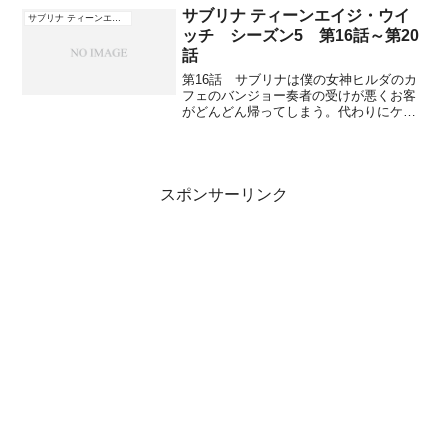
ジョッシュに話すべきかどうかモーガン
サブリナ ティーンエイジ・ウイ
サブリナ ティーンエイジ・ウイッチ
達に相談し、正直に告白...
ッチ シーズン5 第16話～第20
話
第16話 サブリナは僕の女神ヒルダのカ
フェのバンジョー奏者の受けが悪くお客
がどんどん帰ってしまう。代わりにケビ
ンにギターの弾き語りをしてもらって、
ケビンはサブリナに愛の歌を捧げ、お客
も喜んでいる。さらにケビンから女神だ
と言われたサブリナは大...
スポンサーリンク