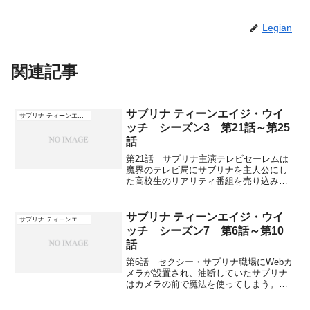
Legian
関連記事
サブリナ ティーンエイジ・ウイ
サブリナ ティーンエイジ・ウイッチ
ッチ シーズン3 第21話～第25
話
第21話 サブリナ主演テレビセーレムは
魔界のテレビ局にサブリナを主人公にし
た高校生のリアリティ番組を売り込み、
上手く契約にこぎつける。24時間いつで
も魔界のカメラがサブリナをとらえてい
るのだが、本人はまだそれを知らない。
サブリナ ティーンエイジ・ウイ
サブリナ ティーンエイジ・ウイッチ
学校の安全を守る安全...
ッチ シーズン7 第6話～第10
話
第6話 セクシー・サブリナ職場にWebカ
メラが設置され、油断していたサブリナ
はカメラの前で魔法を使ってしまう。証
拠隠滅を図るためにレナードのパソコン
に魔法で入り込むが、コンセントを抜か