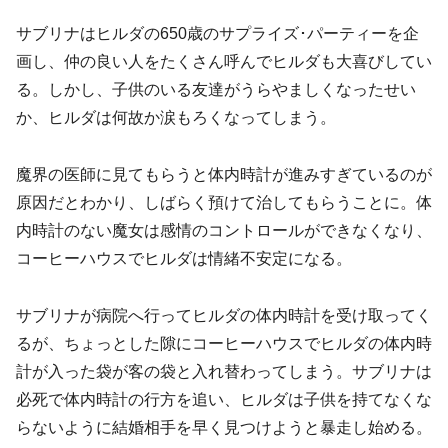
サブリナはヒルダの650歳のサプライズ･パーティーを企
画し、仲の良い人をたくさん呼んでヒルダも大喜びしてい
る。しかし、子供のいる友達がうらやましくなったせい
か、ヒルダは何故か涙もろくなってしまう。
魔界の医師に見てもらうと体内時計が進みすぎているのが
原因だとわかり、しばらく預けて治してもらうことに。体
内時計のない魔女は感情のコントロールができなくなり、
コーヒーハウスでヒルダは情緒不安定になる。
サブリナが病院へ行ってヒルダの体内時計を受け取ってく
るが、ちょっとした隙にコーヒーハウスでヒルダの体内時
計が入った袋が客の袋と入れ替わってしまう。サブリナは
必死で体内時計の行方を追い、ヒルダは子供を持てなくな
らないように結婚相手を早く見つけようと暴走し始める。