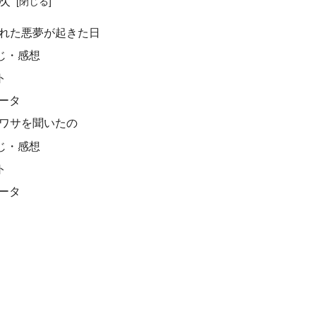
次
恐れた悪夢が起きた日
じ・感想
ト
データ
ウワサを聞いたの
じ・感想
ト
データ