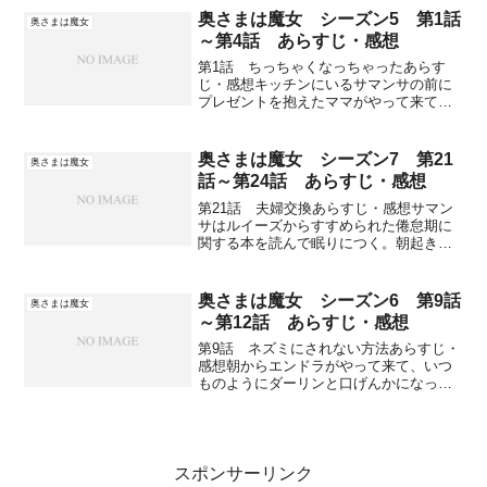
て、裁判で有罪になれば魔女は引退して
奥さまは魔女 シーズン5 第1話
奥さまは魔女
別の物に姿を変えて生きな...
～第4話 あらすじ・感想
第1話 ちっちゃくなっちゃったあらす
じ・感想キッチンにいるサマンサの前に
プレゼントを抱えたママがやって来て、
珍しくダーリンの名前をまともに呼んで
いる。結婚から5年も経ったけど、やっと
認める気になったとサマンサに美しいド
奥さまは魔女 シーズン7 第21
奥さまは魔女
レスをプレゼントする。...
話～第24話 あらすじ・感想
第21話 夫婦交換あらすじ・感想サマン
サはルイーズからすすめられた倦怠期に
関する本を読んで眠りにつく。朝起きる
とルイーズの寝室にいて、ラリーはサマ
ンサのことをルイーズだと思っているら
しい。サマンサの家に行ってみると、ダ
奥さまは魔女 シーズン6 第9話
奥さまは魔女
ーリンはルイーズのこと...
～第12話 あらすじ・感想
第9話 ネズミにされない方法あらすじ・
感想朝からエンドラがやって来て、いつ
ものようにダーリンと口げんかになって
しまう。ダーリンが「もう家には来ない
でくれ」と怒鳴ると、エンドラは「明日
になればネズミに変えてやる」と暴言を
吐いて姿を消してしまう...
スポンサーリンク