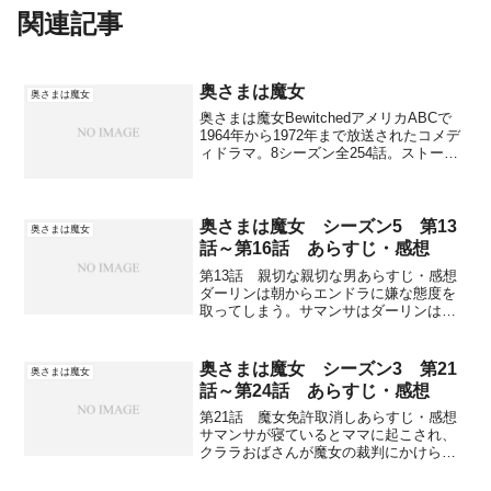
関連記事
奥さまは魔女
奥さまは魔女
奥さまは魔女BewitchedアメリカABCで
1964年から1972年まで放送されたコメデ
ィドラマ。8シーズン全254話。ストーリ
ー「奥様の名前はサマンサ、旦那様の名
前はダーリン～」というナレーションで
おなじみの伝説的コメディドラマ。人間
の...
奥さまは魔女 シーズン5 第13
奥さまは魔女
話～第16話 あらすじ・感想
第13話 親切な親切な男あらすじ・感想
ダーリンは朝からエンドラに嫌な態度を
取ってしまう。サマンサはダーリンは親
切だとエンドラに言ってしまい、ダーリ
ンが会社に行くのを見送りに。エンドラ
はダーリンに礼儀を教えようと、親切に
奥さまは魔女 シーズン3 第21
奥さまは魔女
なる魔法をかけてしまう...
話～第24話 あらすじ・感想
第21話 魔女免許取消しあらすじ・感想
サマンサが寝ているとママに起こされ、
クララおばさんが魔女の裁判にかけられ
ると聞かされる。あまりにも魔法の失敗
が多くて、エンドラやハガサ達が訴え