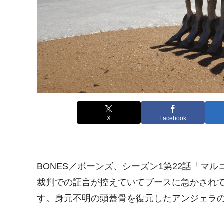
X
Facebook
BONES／ボーンズ、シーズン1第22話「マ
裁判での証言が控えていてブースに急かされ
す。身元不明の頭蓋骨を復元したアンジェラ