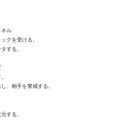
ャネル
ョックを受ける。
ンタする。
ズ
す。
出し、相手を警戒する。
復元する。