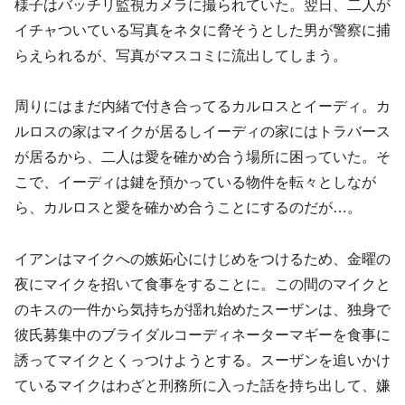
様子はバッチリ監視カメラに撮られていた。翌日、二人が
イチャついている写真をネタに脅そうとした男が警察に捕
らえられるが、写真がマスコミに流出してしまう。
周りにはまだ内緒で付き合ってるカルロスとイーディ。カ
ルロスの家はマイクが居るしイーディの家にはトラバース
が居るから、二人は愛を確かめ合う場所に困っていた。そ
こで、イーディは鍵を預かっている物件を転々としなが
ら、カルロスと愛を確かめ合うことにするのだが…。
イアンはマイクへの嫉妬心にけじめをつけるため、金曜の
夜にマイクを招いて食事をすることに。この間のマイクと
のキスの一件から気持ちが揺れ始めたスーザンは、独身で
彼氏募集中のブライダルコーディネーターマギーを食事に
誘ってマイクとくっつけようとする。スーザンを追いかけ
ているマイクはわざと刑務所に入った話を持ち出して、嫌