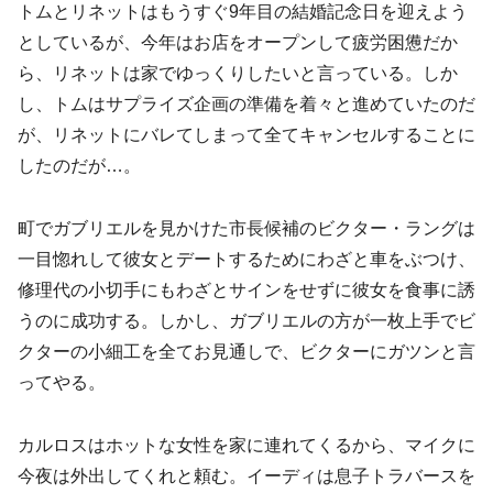
トムとリネットはもうすぐ9年目の結婚記念日を迎えよう
としているが、今年はお店をオープンして疲労困憊だか
ら、リネットは家でゆっくりしたいと言っている。しか
し、トムはサプライズ企画の準備を着々と進めていたのだ
が、リネットにバレてしまって全てキャンセルすることに
したのだが…。
町でガブリエルを見かけた市長候補のビクター・ラングは
一目惚れして彼女とデートするためにわざと車をぶつけ、
修理代の小切手にもわざとサインをせずに彼女を食事に誘
うのに成功する。しかし、ガブリエルの方が一枚上手でビ
クターの小細工を全てお見通しで、ビクターにガツンと言
ってやる。
カルロスはホットな女性を家に連れてくるから、マイクに
今夜は外出してくれと頼む。イーディは息子トラバースを