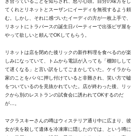
き合っていることを知らされ、怒り心頭。自分の味方をし
てくれとリネットとスーザンにイーディを無視するよう頼
む。しかし、それに感づいたイーディの方が一枚上手で、
リネットにトラバースの誕生日パーティーで出張ピザ屋を
やって欲しいと頼んでOKしてもらう。
リネットは店を閉めた後リックの新作料理を食べるのが楽
しみになっていて、トムから電話が入っても「棚卸しして
て遅くなる」と言い訳をしてごまかしていた。ケイラから
家のことをパパに押し付けていると非難され、笑い方で嘘
をついているのを見抜かれていた。店が終わった後、リッ
クから別のレストランの試食会に誘われてOKするのだ
が…。
マクラスキーさんの噂はウィステリア通り中に広まり、彼
女が夫を殺して遺体を冷凍庫に隠したのでは、という噂に