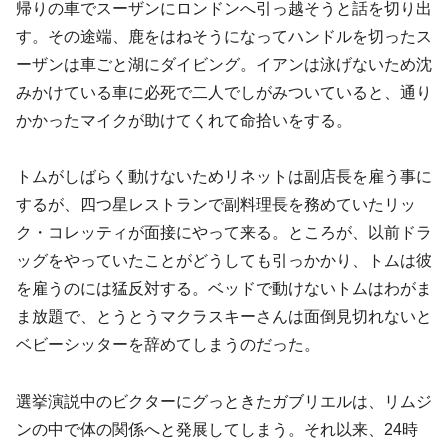
帰りの車でスーザンにロンドンへ引っ越そうと話を切り出
す。その途端、鹿をはねそうになってハンドルを切ったス
ーザンは車ごと湖にダイビング。イアンは泳げないため沈
みかけている車に必死で二人でしがみついていると、通り
かかったマイクが助けてくれて命拾いをする。
トムがしばらく動けないためリネットは副店長を雇う事に
するが、四つ星レストランで副料理長を務めていたリッ
ク・コレッティが面接にやって来る。ところが、以前ドラ
ッグをやっていたことがどうしても引っかかり、トムは彼
を雇うのには猛反対する。ベッドで動けないトムはわがま
ま放題で、とうとうマクラスキーさんは面倒見切れないと
ベビーシッターを辞めてしまうのだった。
選挙演説中のビクターにグっときたガブリエルは、リムジ
ンの中で体の関係へと発展してしまう。それ以来、24時