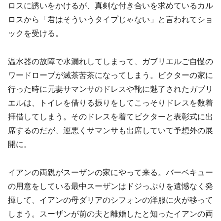
ロスに誘いをかけるが、真剣な付き合いを求めているカル
ロスから「君はそういうタイプじゃない」と言われてショ
ックを受ける。
温水器の故障で水漏れしてしまって、ガブリエルご自慢の
ワードローブが滅茶苦茶になってしまう。ビクターの家に
行った時に元妻サマンサのドレスや靴に魅了されたガブリ
エルは、トイレを借りる振りをしてこっそりドレスを数着
拝借してしまう。そのドレスを着てビクターと表彰式に出
席するのだが、運悪くサマンサも出席していて予想外の展
開に。
イアンの両親がスーザンの家にやって来る。バーベキュー
の用意をしている最中スーザンはドジっぷりを遺憾なく発
揮して、イアンの母ダリアのシフォンの洋服に火が移って
しまう。スーザンが前の夫と離婚したと知ったイアンの両