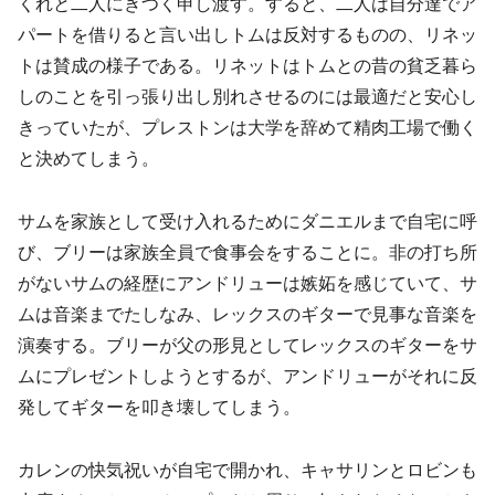
くれと二人にきつく申し渡す。すると、二人は自分達でア
パートを借りると言い出しトムは反対するものの、リネッ
トは賛成の様子である。リネットはトムとの昔の貧乏暮ら
しのことを引っ張り出し別れさせるのには最適だと安心し
きっていたが、プレストンは大学を辞めて精肉工場で働く
と決めてしまう。
サムを家族として受け入れるためにダニエルまで自宅に呼
び、ブリーは家族全員で食事会をすることに。非の打ち所
がないサムの経歴にアンドリューは嫉妬を感じていて、サ
ムは音楽までたしなみ、レックスのギターで見事な音楽を
演奏する。ブリーが父の形見としてレックスのギターをサ
ムにプレゼントしようとするが、アンドリューがそれに反
発してギターを叩き壊してしまう。
カレンの快気祝いが自宅で開かれ、キャサリンとロビンも