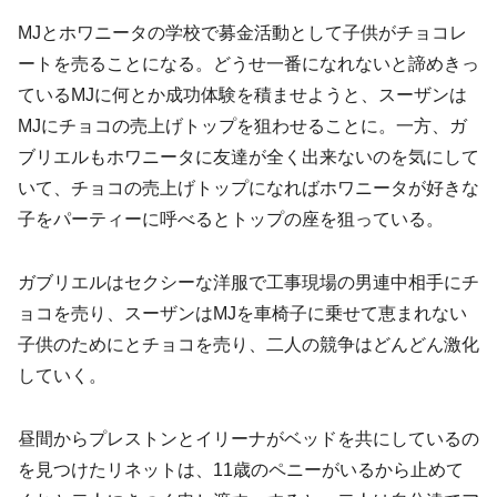
MJとホワニータの学校で募金活動として子供がチョコレ
ートを売ることになる。どうせ一番になれないと諦めきっ
ているMJに何とか成功体験を積ませようと、スーザンは
MJにチョコの売上げトップを狙わせることに。一方、ガ
ブリエルもホワニータに友達が全く出来ないのを気にして
いて、チョコの売上げトップになればホワニータが好きな
子をパーティーに呼べるとトップの座を狙っている。
ガブリエルはセクシーな洋服で工事現場の男連中相手にチ
ョコを売り、スーザンはMJを車椅子に乗せて恵まれない
子供のためにとチョコを売り、二人の競争はどんどん激化
していく。
昼間からプレストンとイリーナがベッドを共にしているの
を見つけたリネットは、11歳のペニーがいるから止めて