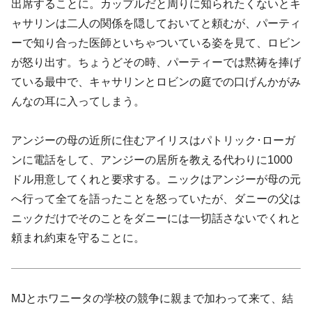
出席することに。カップルだと周りに知られたくないとキ
ャサリンは二人の関係を隠しておいてと頼むが、パーティ
ーで知り合った医師といちゃついている姿を見て、ロビン
が怒り出す。ちょうどその時、パーティーでは黙祷を捧げ
ている最中で、キャサリンとロビンの庭での口げんかがみ
んなの耳に入ってしまう。
アンジーの母の近所に住むアイリスはパトリック･ローガ
ンに電話をして、アンジーの居所を教える代わりに1000
ドル用意してくれと要求する。ニックはアンジーが母の元
へ行って全てを語ったことを怒っていたが、ダニーの父は
ニックだけでそのことをダニーには一切話さないでくれと
頼まれ約束を守ることに。
MJとホワニータの学校の競争に親まで加わって来て、結