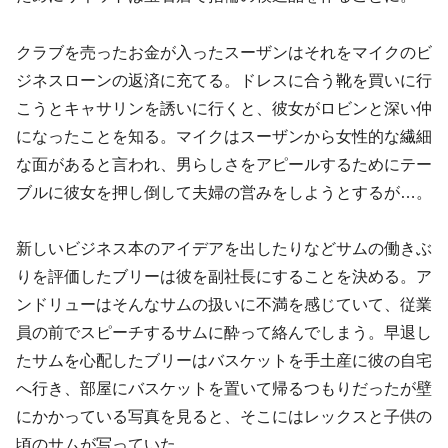
クラブを売ったお金が入ったスーザンはそれをマイクのビ
ジネスローンの返済に充てる。ドレスに合う靴を買いに行
こうとキャサリンを誘いに行くと、彼女がロビンと深い仲
になったことを知る。マイクはスーザンから女性的な繊細
な面があると言われ、男らしさをアピールするためにテー
ブルに彼女を押し倒して夫婦の営みをしようとするが…。
新しいビジネス本のアイデアを出したりなどサムの働きぶ
りを評価したブリーは彼を副社長にすることを決める。ア
ンドリューはそんなサムの扱いに不満を感じていて、従業
員の前でスピーチするサムに酔って絡んでしまう。早退し
たサムを心配したブリーはバスケットを手土産に彼の自宅
へ行き、部屋にバスケットを置いて帰るつもりだったが壁
にかかっている写真を見ると、そこにはレックスと子供の
頃のサムが写っていた。