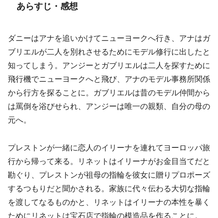
あらすじ・感想
ダニーはアナを追いかけてニューヨークへ行き、アナはガ
ブリエルが二人を別れさせるためにモデル修行に出したと
知ってしまう。アンジーとガブリエルは二人を探すために
飛行機でニューヨークへと飛び、アナのモデル事務所関係
から行方を探ることに。ガブリエルは昔のモデル仲間から
は罵倒を浴びせられ、アンジーは唯一の親類、自分の母の
元へ。
プレストンが一緒に恋人のイリーナを連れてヨーロッパ旅
行から帰って来る。リネットはイリーナがお金目当てだと
勘ぐり、プレストンが祖母の指輪を彼女に贈りプロポーズ
するつもりだと聞かされる。家族に代々伝わる大切な指輪
を渡してなるものかと、リネットはイリーナの本性を暴く
ためにリネットは宝石店で指輪の模造品を作ることに。