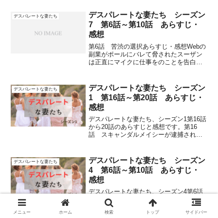
師のマイクに好意を抱く。リネット・ス
カーボ演：フェリシティ・ハフマン元キ
デスパレートな妻たち シーズン
デスパレートな妻たち
ャリアウーマンで4人の子...
7 第6話～第10話 あらすじ・
感想
第6話 苦渋の選択あらすじ・感想Webの
副業がポールにバレて脅されたスーザン
は正直にマイクに仕事をのことを告白す
る。怒りに満ちたマイクは暴力で解決し
ようとするが、スーザンは考えがあるか
らとマイクをなだめてポールの家へ。マ
デスパレートな妻たち シーズン
デスパレートな妻たち
イクに話したから脅し...
1 第16話～第20話 あらすじ・
感想
デスパレートな妻たち、シーズン1第16話
から20話のあらすじと感想です。第16
話 スキャンダルメイシーが逮捕され、
ブリーはレックスのことがバレないよう
にメイシーと接触する。ソリス家の下水
設備が壊れるが、2人は金がなく修理でき
デスパレートな妻たち シーズン
デスパレートな妻たち
ない。リネットは...
4 第6話～第10話 あらすじ・
感想
デスパレートな妻たち、シーズン4第6話
から10話のあらすじと感想です。第6話
ハロウィーンの魔物ダニエルはみんなが
メニュー
ホーム
検索
トップ
サイドバー
集まるパーティーに無理やり参加して破