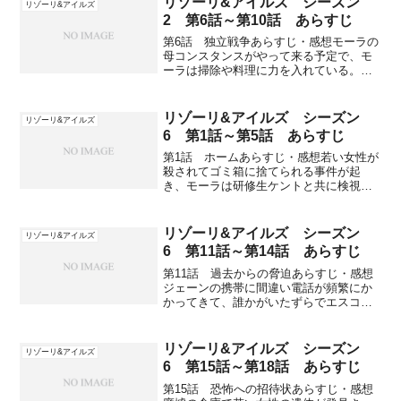
リゾーリ&アイルズ シーズン
リゾーリ&アイルズ
2 第6話～第10話 あらすじ
第6話 独立戦争あらすじ・感想モーラの
母コンスタンスがやって来る予定で、モ
ーラは掃除や料理に力を入れている。公
園で独立戦争のゲームをやっていて、男
性1人が死亡する。実弾が混じっていて事
故で死んだと思われたが、モーラの検視
リゾーリ&アイルズ シーズン
リゾーリ&アイルズ
で跳弾に当たったらし...
6 第1話～第5話 あらすじ
第1話 ホームあらすじ・感想若い女性が
殺されてゴミ箱に捨てられる事件が起
き、モーラは研修生ケントと共に検視を
始める。被害者の所持品から聞き込みを
すると、モナ・カーソンだと身元が判明
する。モナのボーイフレンドのスパイク
リゾーリ&アイルズ シーズン
リゾーリ&アイルズ
の家に行くと逃走し、ジェ...
6 第11話～第14話 あらすじ
第11話 過去からの脅迫あらすじ・感想
ジェーンの携帯に間違い電話が頻繁にか
かってきて、誰かがいたずらでエスコー
トサービスの番号として広めている。殺
人事件が起き被害者はダン・ウォルシ
ュ。しかし、ロスでダン・ウォルシュの
リゾーリ&アイルズ シーズン
リゾーリ&アイルズ
死体が見つかり、ボストン...
6 第15話～第18話 あらすじ
第15話 恐怖への招待状あらすじ・感想