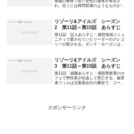
廃墟の倉庫で若い女性の遺体が発見さ
れ、近くには拷問部屋のようなものがあ
る。現場に何かのキーが落ちていて、所
有者が判明。彼は恐怖クラブのイベント
に参加しやり取りは全てネットを通して
リゾーリ&アイルズ シーズン
リゾーリ&アイルズ
だと証言し、メールアドレ...
2 第11話～第15話 あらすじ
第11話 証人あらすじ・感想地域コミュ
ニティで愛されていたリーダーのグレゴ
リーが殺される。ダンテ・モーガンはグ
レゴリーを撃ったのはギャングのリトルT
だと言っていて、証言台に立つことに。
ジェーンやコーサック、検事ヴァレリー
リゾーリ&アイルズ シーズン
リゾーリ&アイルズ
と証言の練習をした後...
3 第11話～第15話 あらすじ
第11話 細菌あらすじ・感想警察署のカ
フェで男性客が吐血して死亡する。被害
者フィルは元製薬会社の重役で、コーサ
ックの電話番号のメモを持っていた。ト
ミーとフランキーが赤ちゃんの面倒を見
ているとリディアと彼女の母親がやって
来て、赤ちゃんを連れて...
スポンサーリンク