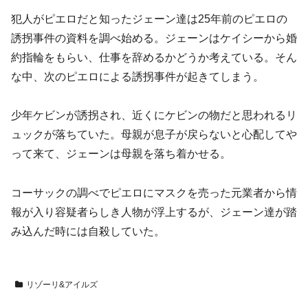
犯人がピエロだと知ったジェーン達は25年前のピエロの
誘拐事件の資料を調べ始める。ジェーンはケイシーから婚
約指輪をもらい、仕事を辞めるかどうか考えている。そん
な中、次のピエロによる誘拐事件が起きてしまう。
少年ケビンが誘拐され、近くにケビンの物だと思われるリ
ュックが落ちていた。母親が息子が戻らないと心配してや
って来て、ジェーンは母親を落ち着かせる。
コーサックの調べでピエロにマスクを売った元業者から情
報が入り容疑者らしき人物が浮上するが、ジェーン達が踏
み込んだ時には自殺していた。
リゾーリ&アイルズ