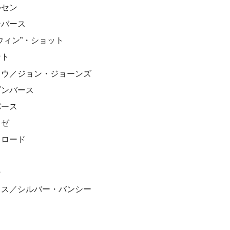
ルセン
ンバース
ウィン”・ショット
ント
ョウ／ジョン・ジョーンズ
ダンバース
バース
゠ゼ
・ロード
ン
イス／シルバー・バンシー