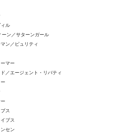
ス
ジ
ヴィル
ィーン／サターンガール
ーマン／ピュリティ
リーマー
ッド／エージェント・リバティ
リー
ン
サー
イブス
レイブス
ェンセン