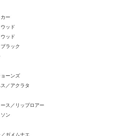
イカー
クウッド
クウッド
・ブラック
ー
ジョーンズ
ハス／アクラタ
イ
ャース／リップロアー
リソン
ー／ガメムナエ