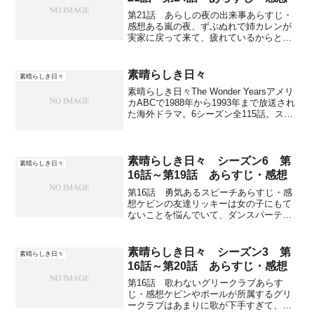
第21話 あらしの夜の出来事あらすじ・
感想ある嵐の夜、ずぶぬれで姉カレンが
実家に戻って来て、疲れているからと今
はウェインが使っている部屋で寝てしま
う。翌朝、ガレージにいたカレンに父が
事情を尋ねると、マイケルとはもうやっ
素晴らしき日々
素晴らしき日々
ていけないとだけ告げる...
素晴らしき日々The Wonder Yearsアメリ
カABCで1988年から1993年まで放送され
た海外ドラマ。6シーズン全115話。スト
ーリー大人になったケビン・アーノルド
が中学生から大人になるまでを、回想録
のように振り返っている。始まり...
素晴らしき日々 シーズン6 第
素晴らしき日々
16話～第19話 あらすじ・感想
第16話 勇気あるスピーチあらすじ・感
想ケビンの友達リッキーは女の子にもて
ないことを悩んでいて、ダンスパーティ
ーへ一緒に行く相手がいない。ヘイリー
という女の子が転校して来て、美人だが
鼻が大きくてみんな影で笑っている。リ
素晴らしき日々 シーズン3 第
素晴らしき日々
ッキーはひと目で彼女を...
16話～第20話 あらすじ・感想
第16話 歌わないグリークラブあらす
じ・感想ケビンやポールが所属するグリ
ークラブはあまりに歌が下手すぎて、い