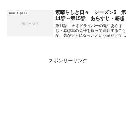
つも発声練習の後は自習して終わるだけ
の歌わないクラブである。ある日教育実
習のヘイコック先生がやって来て、型破
素晴らしき日々 シーズン5 第
素晴らしき日々
りな方法でみんなに練習さ...
11話～第15話 あらすじ・感想
第11話 天才ドライバーの誕生あらす
じ・感想車の免許を取って運転すること
が、男が大人になったという証だとケビ
ンは思っている。高校の授業で車の運転
を習っていて、ケビンは優等生でスムー
ズに教わったことをこなしていて、先生
からも一目置かれている。...
スポンサーリンク