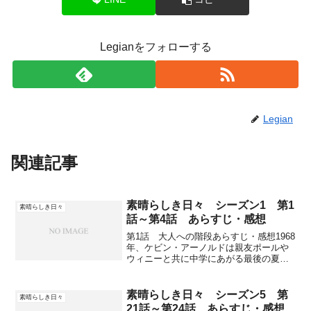
Legianをフォローする
Legian
関連記事
素晴らしき日々 シーズン1 第1
素晴らしき日々
話～第4話 あらすじ・感想
第1話 大人への階段あらすじ・感想1968
年、ケビン・アーノルドは親友ポールや
ウィニーと共に中学にあがる最後の夏休
みを過ごしていた。やがて学校が始まり
中学生となり、ケビンは幼なじみのウィ
ニーが急に大人っぽくきれいになってい
素晴らしき日々 シーズン5 第
素晴らしき日々
たのに驚く。流行り...
21話～第24話 あらすじ・感想