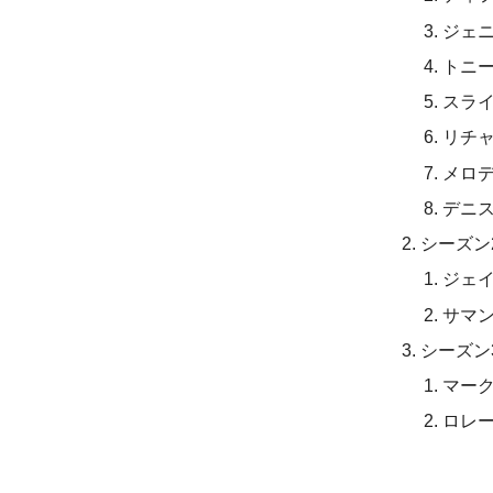
ジェ
トニ
スラ
リチ
メロ
デニ
シーズン
ジェ
サマ
シーズン
マー
ロレ