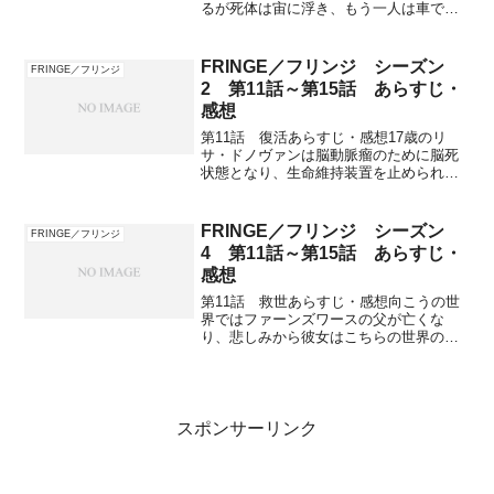
るが死体は宙に浮き、もう一人は車で逃
走。フリンジ･チームが現場にやって来
て、盗まれたのはオスミウムという金属
だと判明。死体のポケットからキーが発
FRINGE／フリンジ シーズン
FRINGE／フリンジ
見されある倉庫の物だと...
2 第11話～第15話 あらすじ・
感想
第11話 復活あらすじ・感想17歳のリ
サ・ドノヴァンは脳動脈瘤のために脳死
状態となり、生命維持装置を止められ
る。医師らが臓器を摘出しようと体にメ
スを入れると突然、生き返って謎の言葉
と数字を叫んで目を覚ます。リサが言っ
FRINGE／フリンジ シーズン
FRINGE／フリンジ
た言葉はロシア語の軍のコ...
4 第11話～第15話 あらすじ・
感想
第11話 救世あらすじ・感想向こうの世
界ではファーンズワースの父が亡くな
り、悲しみから彼女はこちらの世界のア
ストリッドに会いに来る。ファーンズワ
ースはこちらに来ることを誰にも言って
いなかったため、ボリビアが迎えにいく
ことに。目から血を流した...
スポンサーリンク