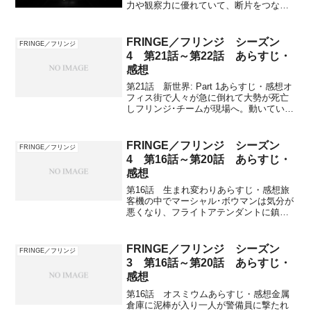
力や観察力に優れていて、断片をつなぎ
合わせて事件解決に導く優秀な捜査官。
ピーター・ビショップ演：ジョシュア・
ジャクソンウォルター･ビショップ博士の
FRINGE／フリンジ シーズン
FRINGE／フリンジ
息子。IQが高く...
4 第21話～第22話 あらすじ・
感想
第21話 新世界: Part 1あらすじ・感想オ
フィス街で人々が急に倒れて大勢が死亡
しフリンジ･チームが現場へ。動いていた
者は死亡し助かった者はその場で静止し
ていた。死因は自然発火でピーターが近
くにいた女性ジェシカが検査に協力する
FRINGE／フリンジ シーズン
FRINGE／フリンジ
と申し出た...
4 第16話～第20話 あらすじ・
感想
第16話 生まれ変わりあらすじ・感想旅
客機の中でマーシャル･ボウマンは気分が
悪くなり、フライトアテンダントに鎮静
剤を集めるように指示してトイレへ。旅
客機は何事もなく到着しボウマンは空港
で事情を聞かれている最中にヤマアラシ
FRINGE／フリンジ シーズン
FRINGE／フリンジ
に変身して、空港の職...
3 第16話～第20話 あらすじ・
感想
第16話 オスミウムあらすじ・感想金属
倉庫に泥棒が入り一人が警備員に撃たれ