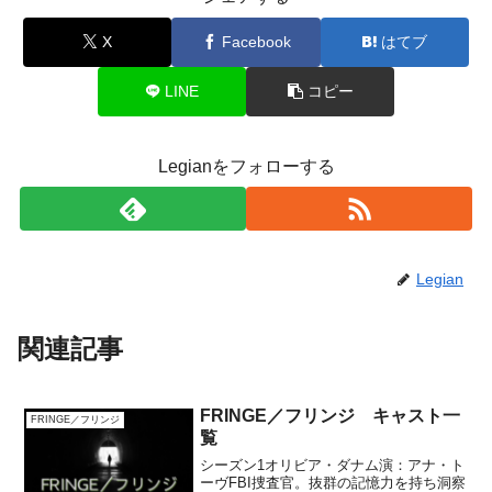
X
Facebook
はてブ
LINE
コピー
Legianをフォローする
Legian
関連記事
FRINGE／フリンジ キャスト一
FRINGE／フリンジ
覧
シーズン1オリビア・ダナム演：アナ・ト
ーヴFBI捜査官。抜群の記憶力を持ち洞察