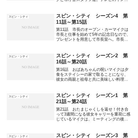
ビューで市長がゲイ侮蔑発言をしてしま
い、その対応策としてマイクはスタッフ
のジェームスをゲイに仕立て上げて、問
スピン・シティ シーズン4 第
スピン・シティ
題を乗り越えようとする...
11話～第15話
第11話 市長のオープン・カーマイクは
市長と仕事を始めて5年の記念日なので、
プレゼントを用意して市長室へ。市長も
プレゼントを用意してたがそれはケイト
リンが仕事を始めて3ヶ月の記念日用で、
マイクとの記念日はすっかり忘れてい
スピン・シティ シーズン2 第
スピン・シティ
た。市長は今日は66...
16話～第20話
第16話 おばあちゃんの呪いマイクは夕
食をステイシーの家で取ることになり、
彼女の両親と祖母と共に美味しい料理を
楽しんでいた。食事中にステイシーは一
人暮らししたいと言い出し、そのまま家
を飛び出してしまう。祖母ソフィアはマ
スピン・シティ シーズン1 第
スピン・シティ
イクがそそのかしたと思...
21話～第24話
第21話 おたまじゃくしを返せ！付き合
って3週間になる彼女キャリーを重荷に感
じているマイクは、ミーティングの後に
スタッフ達にキャリーとの仲を逐一報告
していて、別れると宣言する。マイクは
別れを切り出そうとキャリーのアパート
スピン・シティ シーズン3 第
スピン・シティ