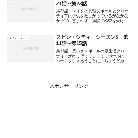
へ行くが、彼女はマイ...
21話～第23話
第21話 マイクの代理父ポールとクロー
ディアは子供を欲しがっているがなかな
か子宝に恵まれず、病院で検査を受けた
ところポールに問題ありと出てしまっ
た。いつも周りに厳しくして何かと断っ
ているマイクに、たまには「イエス」と
スピン・シティ シーズン5 第
スピン・シティ
言ってスタッフの頼みを聞...
11話～第15話
第11話 完ぺき？ポールの寮生活クロー
ディアが出て行ってしまってポールはア
パートを引き払うことに。ちょうどカー
ターとスチュアートのアパートの隣室が
空いていると新聞広告で見かけて、楽し
くやれそうだしケーブルテレビも彼らの
部屋から線を引っ張れば...
スポンサーリンク