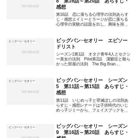
8 第16話～第20話 あらすじ・
感想
第16話 恋に落ちる心理学の法則あらす
じ・感想エイミーとラージが恋に落ちる
心理学の実験の話題を出し、興味を持っ
たシェルドンとペニーがトライすること
に。お互いの心密度を上げる質問に答え
ていき、最後に4分間見つめ合うという内
ビッグバン･セオリー エピソー
ビッグバン･セオリー
容だ。どんな能力が欲...
ドリスト
シーズン1第1話 オタク青年4人とセクシ
ー美女の法則 Pilot第2話 潔癖症と散ら
かった部屋の法則 The Big Bran
Hypothesis第3話 オタク青年と片思いの
法則 The Fuzzy Boots Corollary第4
話 ...
ビッグバン･セオリー シーズン
ビッグバン･セオリー
5 第11話～第15話 あらすじ・
感想
第11話 いじめっ子と罪滅ぼしの法則あ
らすじ・感想レナードは子供時代のいじ
めっ子ジミーから、フェイスブックを通
して久しぶりに飲もうと誘われる。シェ
ルドンとハワード、ラージと一緒にレナ
ードはジミーがいるバーに飲みに行って
ビッグバン･セオリー シーズン
ビッグバン･セオリー
ジミーと会うが、向こう...
9 第16話～第20話 あらすじ・