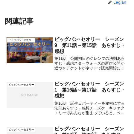
Legian
関連記事
ビッグバン･セオリー シーズン
ビッグバン･セオリー
9 第11話～第15話 あらすじ・
感想
第11話 公開初日のジレンマの法則あら
すじ・感想スターウォーズの新作公開が
近づきチケットがネットで販売開始にな
り、4人組は運よくチケットを購入するこ
とができた。映画の公開初日とエイミー
の誕生日が重なり、シェルドンは映画を
ビッグバン･セオリー シーズン
ビッグバン･セオリー
見に行く気満々である...
1 第16話～第17話 あらすじ・
感想
第16話 誕生日パーティーを秘密にする
法則あらすじ・感想チーズケーキファク
トリーでみんなが集まっていると、ペニ
ーがレナードの誕生日パーティーについ
て聞いてくる。子供の頃から誕生日は祝
わないと答え、レナードは誕生日にいい
ビッグバン･セオリー シーズン
ビッグバン･セオリー
思い出がない。レナード...