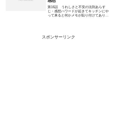
感想
第16話 うれしさと不安の法則あらす
じ・感想ハワードが起きてキッチンにや
って来ると何かメモが貼り付けてあり、
牛乳やスプーンへとメモが続き、最後に
は「私達は親になる」とあり、バーナデ
ットが妊娠したことを知る。ハワードは
大喜びするが、自分がちゃ...
スポンサーリンク