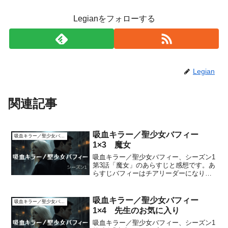
Legianをフォローする
Legian
関連記事
吸血キラー／聖少女バフィー
吸血キラー／聖少女バフィー
1×3 魔女
吸血キラー／聖少女バフィー、シーズン1
第3話「魔女」のあらすじと感想です。あ
らすじバフィーはチアリーダーになりた
くて入部テストを受けるつもりだが、ジ
ャイルズはスレイヤー稼業に影響すると
反対の様子。チアリーディングのテスト
吸血キラー／聖少女バフィー
吸血キラー／聖少女バフィー
はバフィーの他にも、...
1×4 先生のお気に入り
吸血キラー／聖少女バフィー、シーズン1