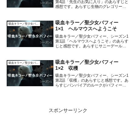
第4話「先生のお気に入り」のあらすじと
感想です。あらすじ生物のグレゴリー先
生が行方不明になり、代用教員のミス・
フレンチがやって来る。彼女は美しくセ
クシーで、ザンダーを始め男子生徒がす
吸血キラー／聖少女バフィー
吸血キラー／聖少女バフィー
ぐに夢中になってしま...
1×1 ヘルマウスへようこそ
吸血キラー／聖少女バフィー、シーズン1
第1話「ヘルマウスへようこそ」のあらす
じと感想です。あらすじサニーデール高
校で1人の男子がバンパイアに襲われる。
LAからサニーデール高校に転校して来た
バフィー・サマーズ。ごく普通の女子高
吸血キラー／聖少女バフィー
吸血キラー／聖少女バフィー
生に見えるが、彼...
1×2 収穫
吸血キラー／聖少女バフィー、シーズン1
第2話「収穫」のあらすじと感想です。あ
らすじバンパイアのルークがバフィーの
首に噛みつこうとするが、バフィーの十
字架でダメージを受けて姿を消す。ウィ
ローとザンダーを助け、みんなでジャイ
ルズの元へ。収穫の日...
スポンサーリンク