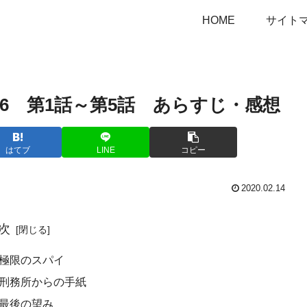
HOME
サイト
6 第1話～第5話 あらすじ・感想
はてブ
LINE
コピー
2020.02.14
次
 極限のスパイ
 刑務所からの手紙
 最後の望み