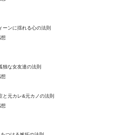
ィーンに揺れる心の法則
感想
孤独な女友達の法則
感想
症と元カレ&元カノの法則
感想
火をつける嫉妬の法則