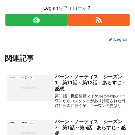
Legianをフォローする
Legian
関連記事
バーン・ノーティス シーズン
バーン・ノーティス
1 第11話～第12話 あらすじ・
感想
第11話 機密情報マイケルは本物のコー
ワンからコンタクトがあり指定された日
時に公園に行くが、コーワンの姿はなか
った。サムは友人から頼まれた仕事をマ
イケル抜きでフィオナと請け負う。依頼
主ジリアンは不倫している会社の友達メ
バーン・ノーティス シーズン
バーン・ノーティス
リッサのために、不倫相...
7 第1話～第5話 あらすじ・感
想