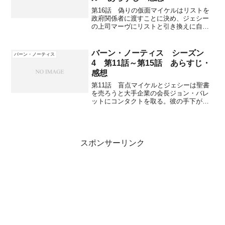
第16話 偽りの仮面マイケルはリストを
政府関係者に渡すことに決め、ジェシー
の上司マーヴにリストと引き換えに自分
達を復職させるよう要求する。サムは友
達の警官ケヴィンが行方不明だと妻クレ
アから助けを求められる。ケヴィンは麻
バーン・ノーティス シーズン
バーン・ノーティス
薬がらみの汚職警官とい...
4 第11話～第15話 あらすじ・
感想
第11話 盲点マイケルとジェシーは聖書
を売ろうと大手企業の会長ジョン・バレ
ットにコンタクトを取る。彼の手下がマ
イアミにやって来て、聖書のコピーを持
たせて開放する。フィオナの知人エミリ
ーが詐欺にあい、預金を全て失ってしま
う。相手の詐欺師チャー...
スポンサーリンク