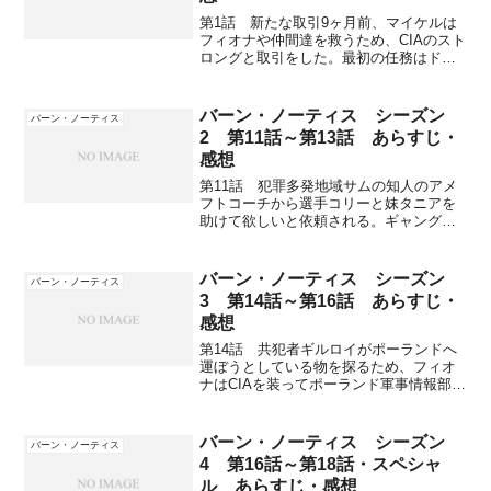
第1話 新たな取引9ヶ月前、マイケルは
フィオナや仲間達を救うため、CIAのスト
ロングと取引をした。最初の任務はドミ
ニカ共和国に潜入し、あるテロ組織のリ
ーダーが何を計画しているか探り出すこ
とである。酒に溺れた元スパイのマイケ
バーン・ノーティス シーズン
バーン・ノーティス
ルとして潜入し、顔...
2 第11話～第13話 あらすじ・
感想
第11話 犯罪多発地域サムの知人のアメ
フトコーチから選手コリーと妹タニアを
助けて欲しいと依頼される。ギャングの
フェリックスにタニアが車に連れ込ま
れ、コーリーが反撃してバットで殴った
とのこと。それ以来、フェリックスに狙
バーン・ノーティス シーズン
バーン・ノーティス
われている。マイケル達3...
3 第14話～第16話 あらすじ・
感想
第14話 共犯者ギルロイがポーランドへ
運ぼうとしている物を探るため、フィオ
ナはCIAを装ってポーランド軍事情報部の
コンラッドに接触して情報を得られるよ
う買収する。そのため、金が必要となり
サムの仕事を手伝うことに。ファッショ
バーン・ノーティス シーズン
バーン・ノーティス
ン関連の会社社長の...
4 第16話～第18話・スペシャ
ル あらすじ・感想